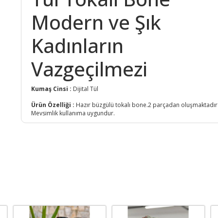
Modern ve Şık
Kadınların
Vazgeçilmezi
Kumaş Cinsi :
Dijital Tül
Ürün Özelliği :
Hazır büzgülü tokalı bone.2 parçadan oluşmaktadır
Mevsimlik kullanıma uygundur.
Yıkama :
30 derecede yıkanabilir.
Ürün Kodu :
1394-40403T17090