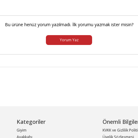
Bu ürüne henüz yorum yazılmadı. İlk yorumu yazmak ister misin?
Yorum Yaz
Kategoriler
Önemli Bilgile
Giyim
KVKK ve Gizlilik Polit
Ayakkabı
Üyelik Sözleşmesi