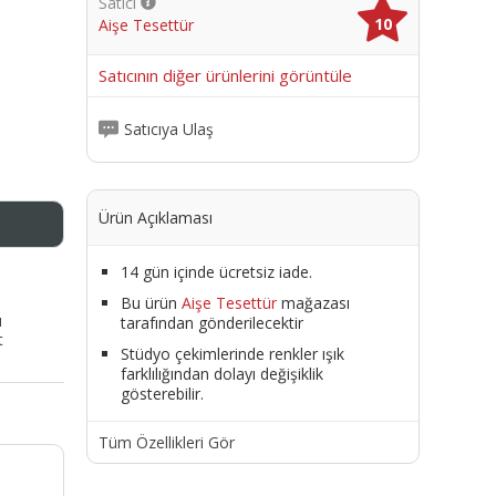
Satıcı
10
Aişe Tesettür
me
Satıcının diğer ürünlerini görüntüle
Satıcıya Ulaş
Ürün Açıklaması
14 gün içinde ücretsiz iade.
Bu ürün
Aişe Tesettür
mağazası
ı
tarafından gönderilecektir
t
Stüdyo çekimlerinde renkler ışık
farklılığından dolayı değişiklik
gösterebilir.
Tüm Özellikleri Gör