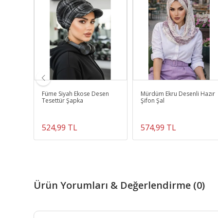
Bone
Füme Siyah Ekose Desen
Mürdüm Ekru Desenli Hazır
Tesettür Şapka
Şifon Şal
524,99 TL
574,99 TL
Ürün Yorumları & Değerlendirme (0)