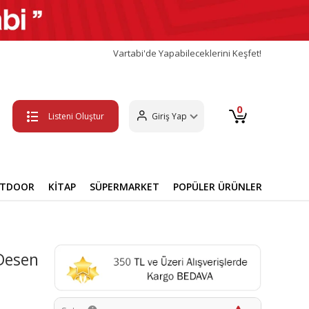
Vartabi'de Yapabileceklerini Keşfet!
0
Listeni Oluştur
Giriş Yap
UTDOOR
KİTAP
SÜPERMARKET
POPÜLER ÜRÜNLER
 Desen