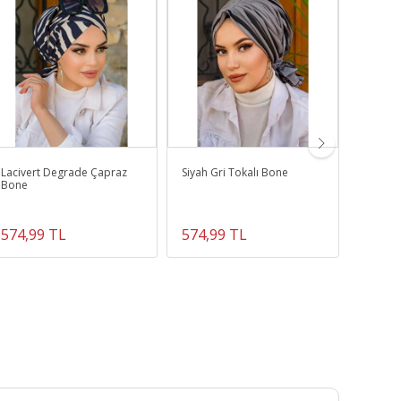
Lacivert Degrade Çapraz
Siyah Gri Tokalı Bone
Beyaz 
Bone
574,99 TL
574,99 TL
474,9