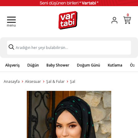
0
Alışveriş
Düğün
Baby Shower
Doğum Günü
Kutlama
Özel
Anasayfa
Aksesuar
Şal & Fular
Şal