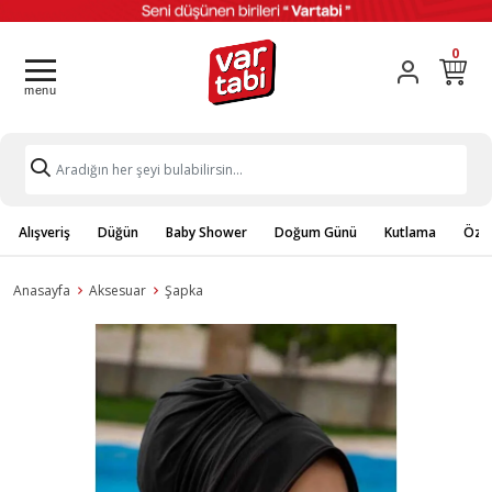
0
Alışveriş
Düğün
Baby Shower
Doğum Günü
Kutlama
Özel
Anasayfa
Aksesuar
Şapka