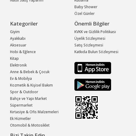
Nasıl Satış Yaparım
Kutlama
Baby Shower
Özel Günler
Kategoriler
Önemli Bilgiler
Giyim
KVKK ve Gizlilik Politikası
Ayakkabı
Üyelik Sözleşmesi
Aksesuar
Satış Sözleşmesi
Hobi & Eğlence
Katkıda Bulun Sözleşmesi
Kitap
Elektronik
Anne & Bebek & Çocuk
Ev & Mobilya
Kozmetik & Kişisel Bakım
Spor & Outdoor
Bahçe ve Yapı Market
Süpermarket
Kırtasiye & Ofis Malzemeleri
Ek Hizmetler
Otomobil & Motosiklet
Bizi Takip Edin