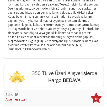
esnek ve dayanıklı bir yapıya sahip, uzun süreli kullanımlarda bile
formunu koruyan siyah deniz şapkası; Tesettür giyim koleksiyonuna
özel tasarlanmış, şık ve modern bir görünüm sunan bu şapka, her
yaş grubuna hitap eden geniş kullanıcı yelpazesi ile dikkat çeker;
Kolay bakım imkanı sunan yıkama talimatları ile pratik kullanım
sağlar; 'type 1' yıkama talimatına uygun şekilde temizlenmesi,
şapkanın ilk günkü kalitesini korumasına yardımcı olur; Örme kumaş
tipi sayesinde hafif ve nefes alabilen yapısıyla gün boyu konforlu bir
deneyim sunar; plajda veya günlük kullanımda rahatlıkla tercih
edilebilir; Beachwear olarak tasarlanmış bu siyah deniz şapkası,
plaj modasına uygun şıklığı ve fonksiyonelliği bir arada sunarak yaz
aylarının vazgeçilmez aksesuarlarından biri haline gelir;
Ürün Kodu :
1394-567000007770
Satıcı
10
Aişe Tesettür