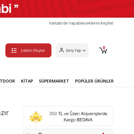
Vartabi'de Yapabileceklerini Keşfet!
0
Listeni Oluştur
Giriş Yap
UTDOOR
KİTAP
SÜPERMARKET
POPÜLER ÜRÜNLER
zır