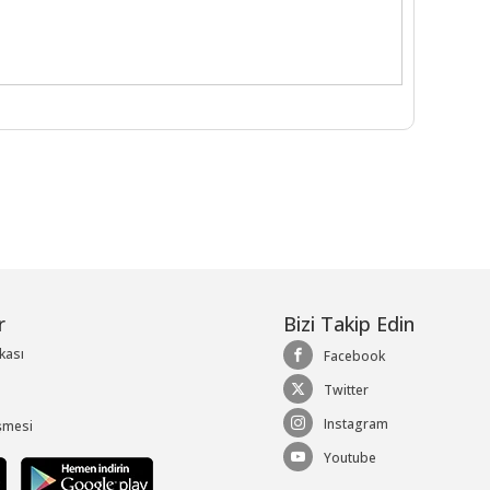
r
Bizi Takip Edin
ikası
Facebook
Twitter
Instagram
şmesi
Youtube