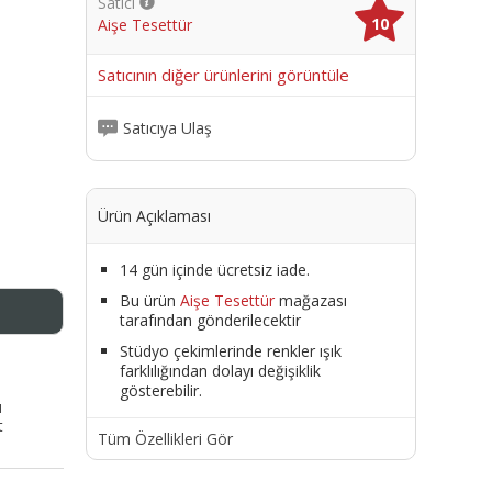
Satıcı
10
Aişe Tesettür
me
Satıcının diğer ürünlerini görüntüle
Satıcıya Ulaş
Ürün Açıklaması
14 gün içinde ücretsiz iade.
Bu ürün
Aişe Tesettür
mağazası
tarafından gönderilecektir
Stüdyo çekimlerinde renkler ışık
farklılığından dolayı değişiklik
gösterebilir.
ı
t
Tüm Özellikleri Gör