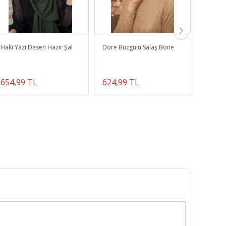
Haki Yazı Desen Hazır Şal
Dore Büzgülü Salaş Bone
Bordo S
Tesettü
654,99 TL
624,99 TL
474,9