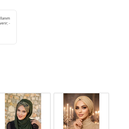
ullanım
erir; -