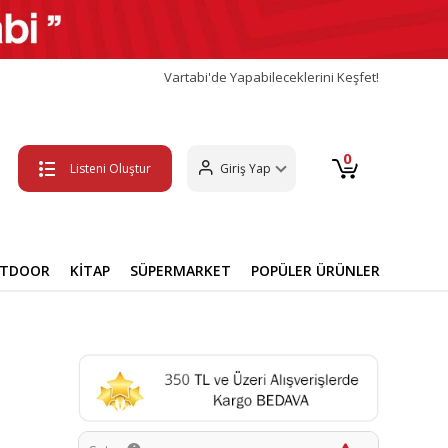
Vartabi'de Yapabileceklerini Keşfet!
0
Listeni Oluştur
Giriş Yap
UTDOOR
KİTAP
SÜPERMARKET
POPÜLER ÜRÜNLER