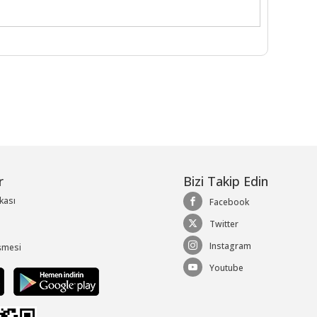
r
Bizi Takip Edin
ikası
Facebook
Twitter
Instagram
şmesi
Youtube