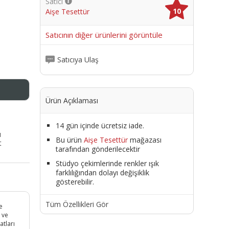
Satıcı
10
Aişe Tesettür
me
Satıcının diğer ürünlerini görüntüle
Satıcıya Ulaş
Ürün Açıklaması
14 gün içinde ücretsiz iade.
ı
Bu ürün
Aişe Tesettür
mağazası
t
tarafından gönderilecektir
Stüdyo çekimlerinde renkler ışık
farklılığından dolayı değişiklik
gösterebilir.
Tüm Özellikleri Gör
e
 ve
tları