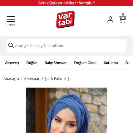
0
Alışveriş
Düğün
Baby Shower
Doğum Günü
Kutlama
Özel
Anasayfa
Aksesuar
Şal & Fular
Şal