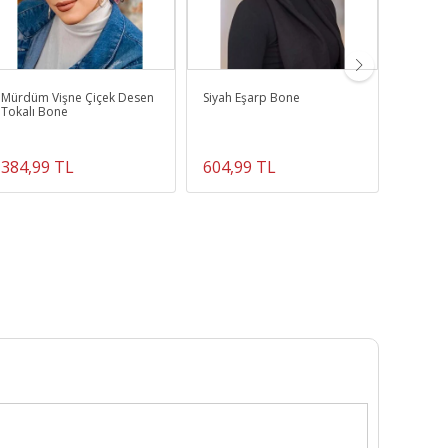
Mürdüm Vişne Çiçek Desen
Siyah Eşarp Bone
Kırmızı
Tokalı Bone
Şapka 
384,99 TL
604,99 TL
374,9