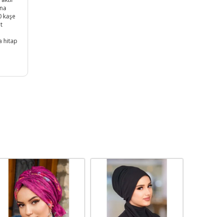
una
0 kaşe
t
a hitap