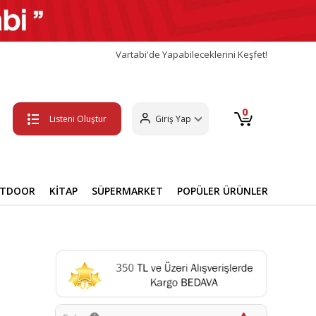
Vartabi'de Yapabileceklerini Keşfet!
0
Listeni Oluştur
Giriş Yap
UTDOOR
KİTAP
SÜPERMARKET
POPÜLER ÜRÜNLER