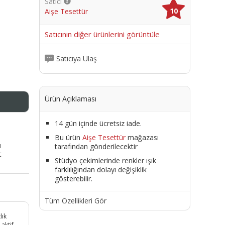
Satıcı
10
Aişe Tesettür
me
Satıcının diğer ürünlerini görüntüle
Satıcıya Ulaş
Ürün Açıklaması
14 gün içinde ücretsiz iade.
Bu ürün
Aişe Tesettür
mağazası
ı
tarafından gönderilecektir
t
Stüdyo çekimlerinde renkler ışık
farklılığından dolayı değişiklik
gösterebilir.
Tüm Özellikleri Gör
lık
aktif