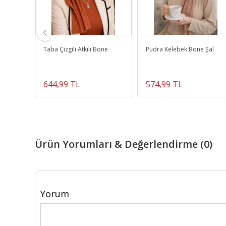
lek
Taba Çizgili Atkılı Bone
Pudra Kelebek Bone Şal
644,99 TL
574,99 TL
Ürün Yorumları & Değerlendirme (0)
Yorum