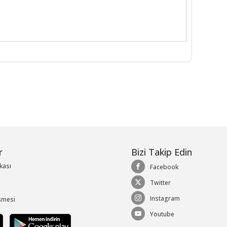
r
Bizi Takip Edin
ikası
Facebook
Twitter
Instagram
şmesi
Youtube