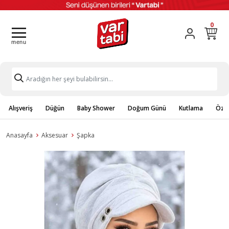
0
Alışveriş
Düğün
Baby Shower
Doğum Günü
Kutlama
Özel
Anasayfa
Aksesuar
Şapka