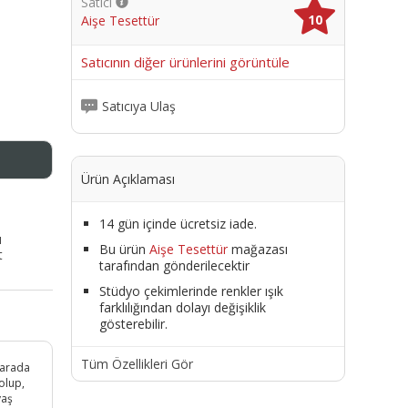
Satıcı
10
Aişe Tesettür
me
Satıcının diğer ürünlerini görüntüle
Satıcıya Ulaş
Ürün Açıklaması
14 gün içinde ücretsiz iade.
ı
Bu ürün
Aişe Tesettür
mağazası
t
tarafından gönderilecektir
Stüdyo çekimlerinde renkler ışık
farklılığından dolayı değişiklik
gösterebilir.
Tüm Özellikleri Gör
 arada
olup,
yaş