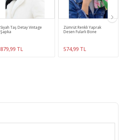
Siyah Taş Detay Vintage
Zümrüt Renkli Yaprak
Gri Aks
Şapka
Desen Fularlı Bone
Şapka
879,99 TL
574,99 TL
549,9