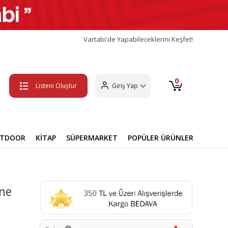
Vartabi'de Yapabileceklerini Keşfet!
0
Listeni Oluştur
Giriş Yap
UTDOOR
KİTAP
SÜPERMARKET
POPÜLER ÜRÜNLER
one