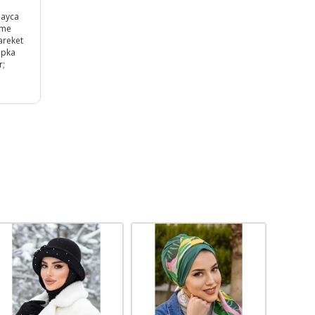
layca
rme
areket
apka
r;