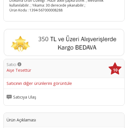
Dokuma Ürün Özelliği : Hazır atkılı şapka bone. ; Mevsimlik
kullanılabilir. ; Yıkama: 30 derecede yıkanabilir.;
Ürün Kodu :
1394-567000008288
Satıcı
10
Aişe Tesettür
Satıcının diğer ürünlerini görüntüle
Satıcıya Ulaş
Ürün Açıklaması