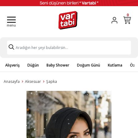
0
Alışveriş
Düğün
Baby Shower
Doğum Günü
Kutlama
Özel
Anasayfa
Aksesuar
Şapka