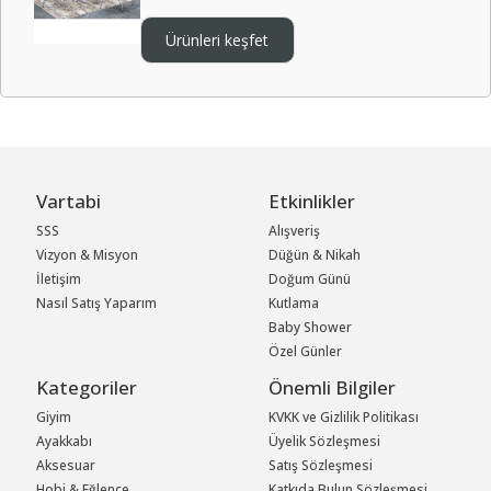
Ürünleri keşfet
Vartabi
Etkinlikler
SSS
Alışveriş
Vizyon & Misyon
Düğün & Nikah
İletişim
Doğum Günü
Nasıl Satış Yaparım
Kutlama
Baby Shower
Özel Günler
Kategoriler
Önemli Bilgiler
Giyim
KVKK ve Gizlilik Politikası
Ayakkabı
Üyelik Sözleşmesi
Aksesuar
Satış Sözleşmesi
Hobi & Eğlence
Katkıda Bulun Sözleşmesi