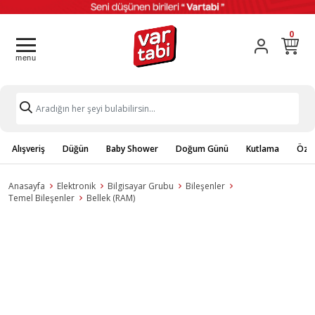
0
Alışveriş
Düğün
Baby Shower
Doğum Günü
Kutlama
Özel
Anasayfa
Elektronik
Bilgisayar Grubu
Bileşenler
Temel Bileşenler
Bellek (RAM)