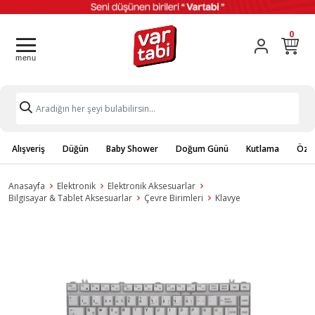
0
Alışveriş
Düğün
Baby Shower
Doğum Günü
Kutlama
Özel
Anasayfa
Elektronik
Elektronik Aksesuarlar
Bilgisayar & Tablet Aksesuarlar
Çevre Birimleri
Klavye