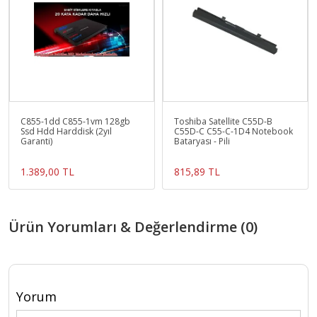
C855-1dd C855-1vm 128gb
Toshiba Satellite C55D-B
Ssd Hdd Harddisk (2yıl
C55D-C C55-C-1D4 Notebook
Garanti)
Bataryası - Pili
1.389,00 TL
815,89 TL
Ürün Yorumları & Değerlendirme (0)
Yorum