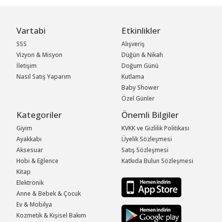
Vartabi
Etkinlikler
SSS
Alışveriş
Vizyon & Misyon
Düğün & Nikah
İletişim
Doğum Günü
Nasıl Satış Yaparım
Kutlama
Baby Shower
Özel Günler
Kategoriler
Önemli Bilgiler
Giyim
KVKK ve Gizlilik Politikası
Ayakkabı
Üyelik Sözleşmesi
Aksesuar
Satış Sözleşmesi
Hobi & Eğlence
Katkıda Bulun Sözleşmesi
Kitap
Elektronik
Anne & Bebek & Çocuk
Ev & Mobilya
Kozmetik & Kişisel Bakım