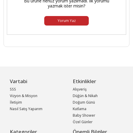
Bu ürüne henüz yorum yazılmadı. İlk yorumu
yazmak ister misin?
Yorum Yaz
Vartabi
Etkinlikler
SSS
Alışveriş
Vizyon & Misyon
Düğün & Nikah
İletişim
Doğum Günü
Nasıl Satış Yaparım
Kutlama
Baby Shower
Özel Günler
Kategoriler
Önemli Bilgiler