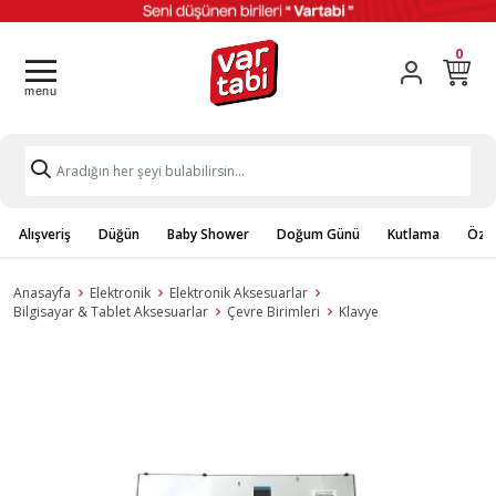
0
Alışveriş
Düğün
Baby Shower
Doğum Günü
Kutlama
Özel
Anasayfa
Elektronik
Elektronik Aksesuarlar
Bilgisayar & Tablet Aksesuarlar
Çevre Birimleri
Klavye