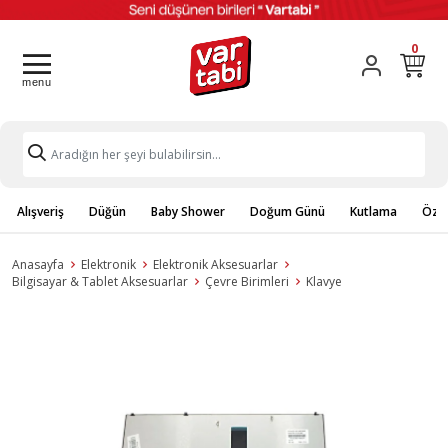
0
Alışveriş
Düğün
Baby Shower
Doğum Günü
Kutlama
Özel
Anasayfa
Elektronik
Elektronik Aksesuarlar
Bilgisayar & Tablet Aksesuarlar
Çevre Birimleri
Klavye