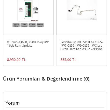
X509ub-ej021t, X509ub-ej049t
Toshiba uyumlu Satellite C855-
16gb Ram Update
1W7 C855-1W9 C855-1WC Lcd
Ekran Data Kablosu 2.Versiyon
8.950,00 TL
335,00 TL
Ürün Yorumları & Değerlendirme (0)
Yorum