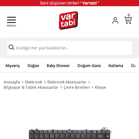
0
Alışveriş
Düğün
Baby Shower
Doğum Günü
Kutlama
Özel
Anasayfa
Elektronik
Elektronik Aksesuarlar
Bilgisayar & Tablet Aksesuarlar
Çevre Birimleri
Klavye