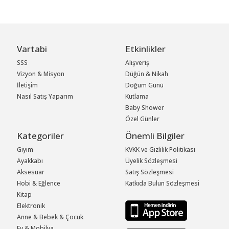
Vartabi
Etkinlikler
SSS
Alışveriş
Vizyon & Misyon
Düğün & Nikah
İletişim
Doğum Günü
Nasıl Satış Yaparım
Kutlama
Baby Shower
Özel Günler
Kategoriler
Önemli Bilgiler
Giyim
KVKK ve Gizlilik Politikası
Ayakkabı
Üyelik Sözleşmesi
Aksesuar
Satış Sözleşmesi
Hobi & Eğlence
Katkıda Bulun Sözleşmesi
Kitap
Elektronik
Anne & Bebek & Çocuk
Ev & Mobilya