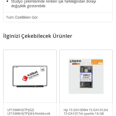
Stüdyo çekimlerinde renkler ışık farklılığından dolayı
değişiklik gösterebilir.
Tüm Özellikleri Gör
İlginizi Çekebilecek Ürünler
LP156WH3(TP)(S2)
Hp 15-DA1009nt 15-DA1012nt
LP156WH3(TP)(SH) Notebook
15-DA1017nt uyumlu 16 GB