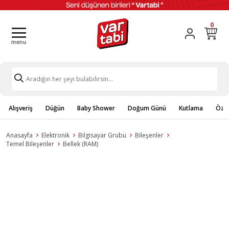
0
Alışveriş
Düğün
Baby Shower
Doğum Günü
Kutlama
Özel
Anasayfa
Elektronik
Bilgisayar Grubu
Bileşenler
Temel Bileşenler
Bellek (RAM)