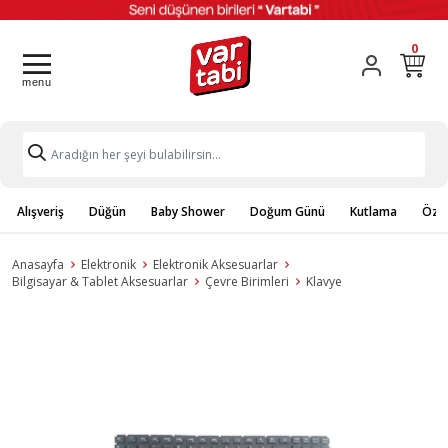
0
Alışveriş
Düğün
Baby Shower
Doğum Günü
Kutlama
Özel
Anasayfa
Elektronik
Elektronik Aksesuarlar
Bilgisayar & Tablet Aksesuarlar
Çevre Birimleri
Klavye