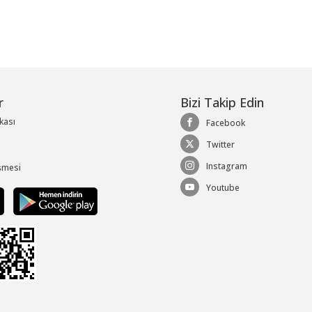
r
Bizi Takip Edin
ikası
Facebook
Twitter
Instagram
şmesi
Youtube