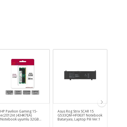
HP Pavilion Gaming 15-
Asus Rog Strix SCAR 15
L50-b-
ec2012nt (434K7EA)
G533QM-HF063T Notebook
8gb Ram
Notebook uyumlu 32GB
Bataryası, Laptop Pili Ver.1
Garanti
Ram Bellek