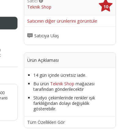
Satıcı
10
Teknik Shop
me
Satıcının diğer ürünlerini görüntüle
Satıcıya Ulaş
ı
t
Ürün Açıklaması
14 gün içinde ücretsiz iade.
Bu ürün
Teknik Shop
mağazası
tarafından gönderilecektir
600
Stüdyo çekimlerinde renkler ışık
ranti
farklılığından dolayı değişiklik
gösterebilir.
Tüm Özellikleri Gör