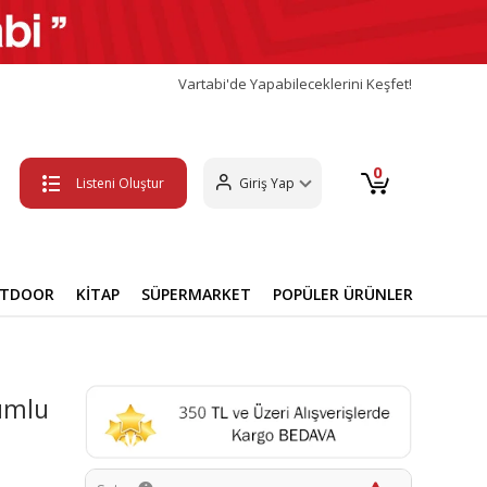
Vartabi'de Yapabileceklerini Keşfet!
0
Listeni Oluştur
Giriş Yap
UTDOOR
KİTAP
SÜPERMARKET
POPÜLER ÜRÜNLER
umlu