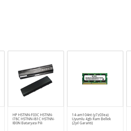
HP HSTNN-F03C HSTNN-
14-am104nt (y7z03ea)
I78C HSTNN-I81C HSTNN-
Uyumlu 4gb Ram Bellek
IB0N Bataryası Pili
(2yıl Garanti)