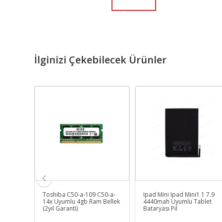
İlginizi Çekebilecek Ürünler
1-50Sr,
Toshiba C50-a-109 C50-a-
Ipad Mini Ipad Mini1 1 7.9
14x Uyumlu 4gb Ram Bellek
4440mah Uyumlu Tablet
(2yıl Garanti)
Bataryası Pil