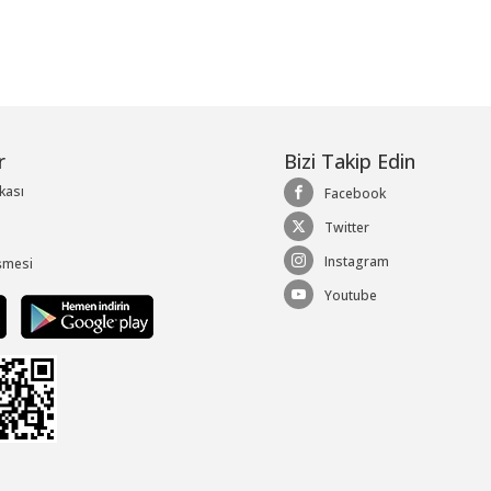
r
Bizi Takip Edin
ikası
Facebook
Twitter
Instagram
şmesi
Youtube