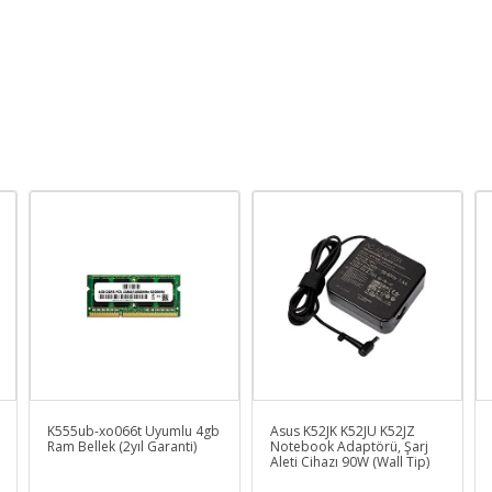
K555ub-xo066t Uyumlu 4gb
Asus K52JK K52JU K52JZ
Ram Bellek (2yıl Garanti)
Notebook Adaptörü, Şarj
Aleti Cihazı 90W (Wall Tip)