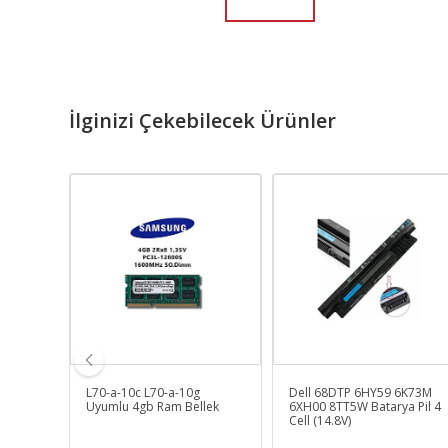
İlginizi Çekebilecek Ürünler
L70-a-10c L70-a-10g
Dell 68DTP 6HY59 6K73M
ebook
Uyumlu 4gb Ram Bellek
6XH00 8TT5W Batarya Pil 4
Cell (14.8V)