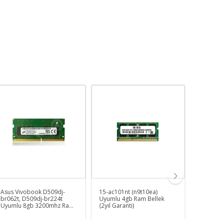
Asus Vivobook D509dj-
15-ac101nt (n9t10ea)
Hp uyu
br062t, D509dj-br224t
Uyumlu 4gb Ram Bellek
235Q7
Uyumlu 8gb 3200mhz Ram
(2yıl Garanti)
Batarya
Bellek