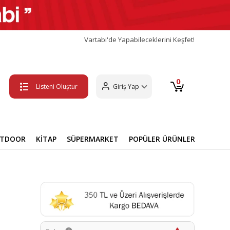
Vartabi'de Yapabileceklerini Keşfet!
0
Listeni Oluştur
Giriş Yap
UTDOOR
KİTAP
SÜPERMARKET
POPÜLER ÜRÜNLER