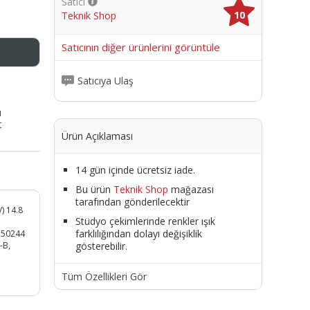
Satıcı
10
Teknik Shop
me
Satıcının diğer ürünlerini görüntüle
Satıcıya Ulaş
ı
t
Ürün Açıklaması
14 gün içinde ücretsiz iade.
Bu ürün
Teknik Shop
mağazası
tarafından gönderilecektir
V) 14.8
Stüdyo çekimlerinde renkler ışık
farklılığından dolayı değişiklik
550244
gösterebilir.
-B,
Tüm Özellikleri Gör