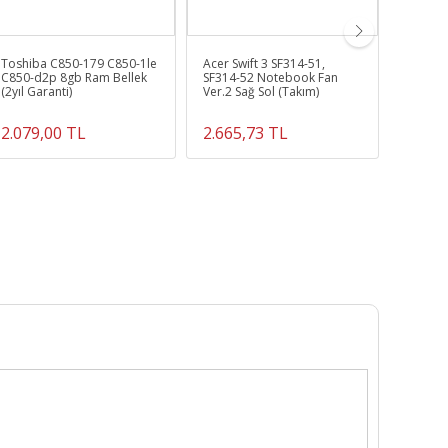
Toshiba C850-179 C850-1le
Acer Swift 3 SF314-51,
S50-b-
C850-d2p 8gb Ram Bellek
SF314-52 Notebook Fan
Uyumlu
(2yıl Garanti)
Ver.2 Sağ Sol (Takım)
2.079,00 TL
2.665,73 TL
549,0