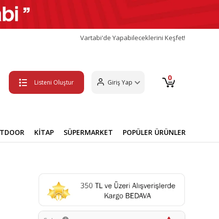
Vartabi'de Yapabileceklerini Keşfet!
0
Listeni Oluştur
Giriş Yap
UTDOOR
KİTAP
SÜPERMARKET
POPÜLER ÜRÜNLER