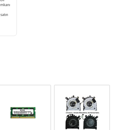
 imkanı
 satın