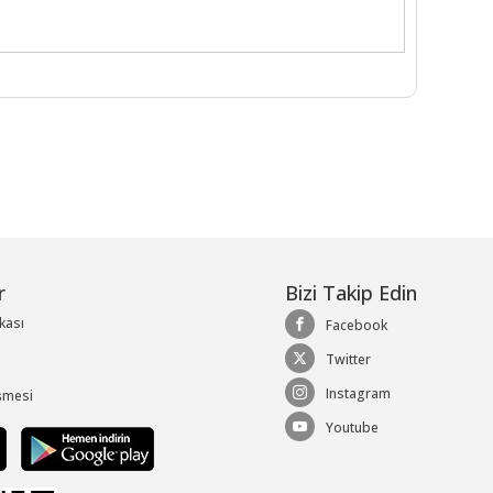
r
Bizi Takip Edin
ikası
Facebook
Twitter
Instagram
şmesi
Youtube