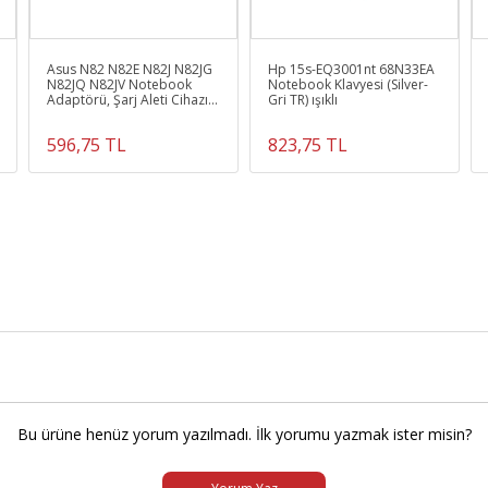
Asus N82 N82E N82J N82JG
Hp 15s-EQ3001nt 68N33EA
N82JQ N82JV Notebook
Notebook Klavyesi (Silver-
Adaptörü, Şarj Aleti Cihazı
Gri TR) ışıklı
90W (Wall Tip)
596,75 TL
823,75 TL
Bu ürüne henüz yorum yazılmadı. İlk yorumu yazmak ister misin?