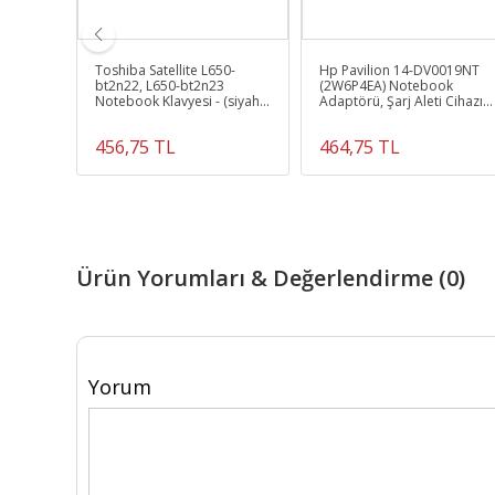
07.S1D
Toshiba Satellite L650-
Hp Pavilion 14-DV0019NT
avyesi
bt2n22, L650-bt2n23
(2W6P4EA) Notebook
Notebook Klavyesi - (siyah
Adaptörü, Şarj Aleti Cihazı
Tr)
65W
456,75 TL
464,75 TL
Ürün Yorumları & Değerlendirme (0)
Yorum