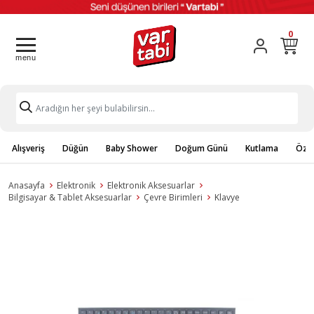
0
Alışveriş
Düğün
Baby Shower
Doğum Günü
Kutlama
Özel
Anasayfa
Elektronik
Elektronik Aksesuarlar
Bilgisayar & Tablet Aksesuarlar
Çevre Birimleri
Klavye