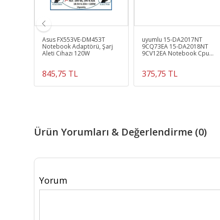
m C55d-
Asus FX553VE-DM453T
uyumlu 15-DA2017NT
am
Notebook Adaptörü, Şarj
9CQ73EA 15-DA2018NT
Aleti Cihazı 120W
9CV12EA Notebook Cpu
Fanı Ver.1
845,75 TL
375,75 TL
Ürün Yorumları & Değerlendirme (0)
Yorum