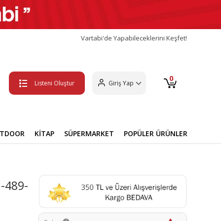
Vartabi'de Yapabileceklerini Keşfet!
0
Listeni Oluştur
Giriş Yap
UTDOOR
KİTAP
SÜPERMARKET
POPÜLER ÜRÜNLER
-489-