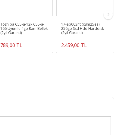
Toshiba C55-a-12k C55-a-
17-ab003nt (x8m25ea)
Samsun
166 Uyumlu 4gb Ram Bellek
256gb Ssd Hdd Harddisk
Batary
(2yıl Garanti)
(2yıl Garanti)
789,00 TL
2.459,00 TL
849,0