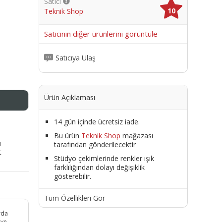
Satıcı
10
Teknik Shop
me
Satıcının diğer ürünlerini görüntüle
Satıcıya Ulaş
Ürün Açıklaması
14 gün içinde ücretsiz iade.
Bu ürün
Teknik Shop
mağazası
ı
tarafından gönderilecektir
t
Stüdyo çekimlerinde renkler ışık
farklılığından dolayı değişiklik
gösterebilir.
Tüm Özellikleri Gör
arda
 ve