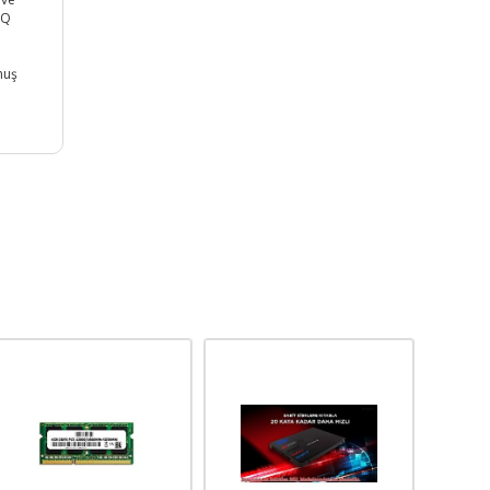
 Q
nuş