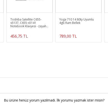
Toshiba Satellite C655-
Yoga 710 14 80ty Uyumlu
s5137, C655-s5141
4gb Ram Bellek
Notebook Klavyesi - (siyah
Tr)
456,75 TL
789,00 TL
Bu ürüne henüz yorum yazılmadı. İlk yorumu yazmak ister misin?