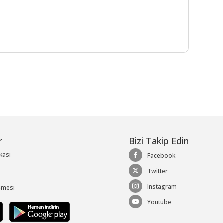
r
Bizi Takip Edin
ikası
Facebook
Twitter
Instagram
şmesi
Youtube