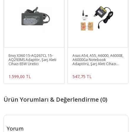
Envy X360 15-AQ267CL 15-
Asus A54, A55, A6000, A6000E,
AQ293MS Adaptör, Şarj Aleti
A6000Ga Notebook
Cihazı 65W Üretici
Adaptörü, Şarj Aleti Cihazı
45W (Wall Tip)
1.599,00 TL
547,75 TL
Ürün Yorumları & Değerlendirme (0)
Yorum