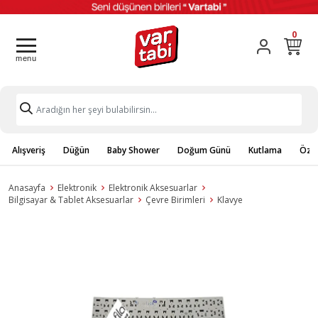
0
Alışveriş
Düğün
Baby Shower
Doğum Günü
Kutlama
Özel
Anasayfa
Elektronik
Elektronik Aksesuarlar
Bilgisayar & Tablet Aksesuarlar
Çevre Birimleri
Klavye