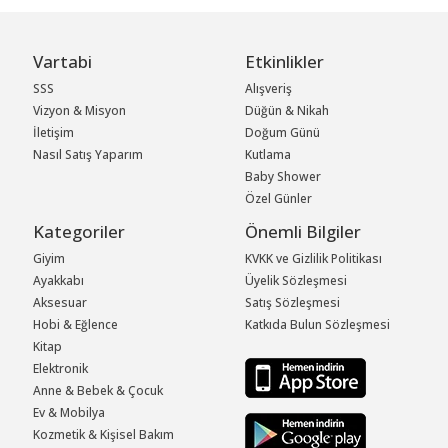
Vartabi
Etkinlikler
SSS
Alışveriş
Vizyon & Misyon
Düğün & Nikah
İletişim
Doğum Günü
Nasıl Satış Yaparım
Kutlama
Baby Shower
Özel Günler
Kategoriler
Önemli Bilgiler
Giyim
KVKK ve Gizlilik Politikası
Ayakkabı
Üyelik Sözleşmesi
Aksesuar
Satış Sözleşmesi
Hobi & Eğlence
Katkıda Bulun Sözleşmesi
Kitap
Elektronik
Anne & Bebek & Çocuk
Ev & Mobilya
Kozmetik & Kişisel Bakım