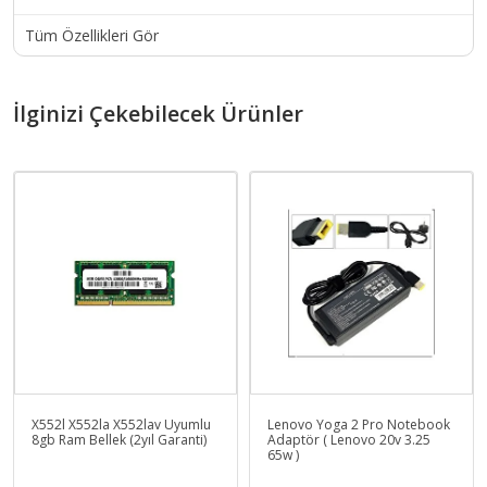
Tüm Özellikleri Gör
İlginizi Çekebilecek Ürünler
X552l X552la X552lav Uyumlu
Lenovo Yoga 2 Pro Notebook
8gb Ram Bellek (2yıl Garanti)
Adaptör ( Lenovo 20v 3.25
65w )