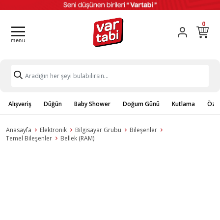
0
Alışveriş
Düğün
Baby Shower
Doğum Günü
Kutlama
Özel
Anasayfa
Elektronik
Bilgisayar Grubu
Bileşenler
Temel Bileşenler
Bellek (RAM)