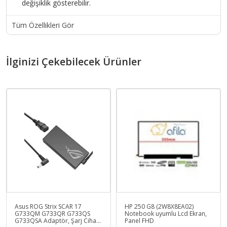
değişiklik gösterebilir.
Tüm Özellikleri Gör
İlginizi Çekebilecek Ürünler
Asus ROG Strix SCAR 17
HP 250 G8 (2W8X8EA02)
G733QM G733QR G733QS
Notebook uyumlu Lcd Ekran,
G733QSA Adaptör, Şarj Cihazı
Panel FHD