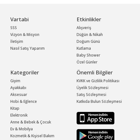
Vartabi
Etkinlikler
SSS
Alışveriş
Vizyon & Misyon
Düğün & Nikah
İletişim
Doğum Günü
Nasıl Satış Yaparım
Kutlama
Baby Shower
Özel Günler
Kategoriler
Önemli Bilgiler
Giyim
KVKK ve Gizlilik Politikası
Ayakkabı
Üyelik Sözleşmesi
Aksesuar
Satış Sözleşmesi
Hobi & Eğlence
Katkıda Bulun Sözleşmesi
Kitap
Elektronik
Anne & Bebek & Çocuk
Ev & Mobilya
Kozmetik & Kişisel Bakım