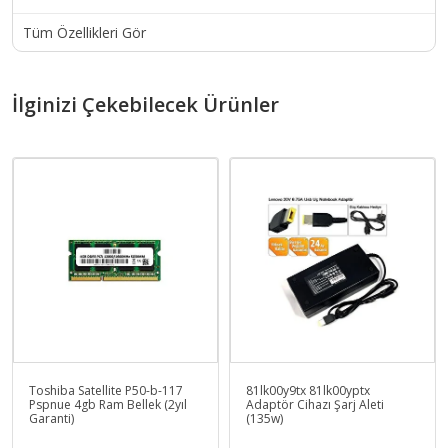
Tüm Özellikleri Gör
İlginizi Çekebilecek Ürünler
Toshiba Satellite P50-b-117
81lk00y9tx 81lk00yptx
Pspnue 4gb Ram Bellek (2yıl
Adaptör Cihazı Şarj Aleti
Garanti)
(135w)