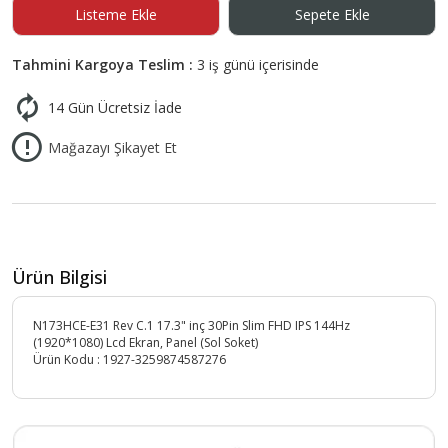
Listeme Ekle
Sepete Ekle
Tahmini Kargoya Teslim :
3 iş günü içerisinde
14 Gün Ücretsiz İade
Mağazayı Şikayet Et
Ürün Bilgisi
N173HCE-E31 Rev C.1 17.3" inç 30Pin Slim FHD IPS 144Hz
(1920*1080) Lcd Ekran, Panel (Sol Soket)
Ürün Kodu :
1927-3259874587276