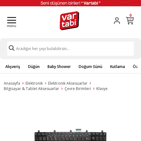
0
Alışveriş
Düğün
Baby Shower
Doğum Günü
Kutlama
Özel
Anasayfa
Elektronik
Elektronik Aksesuarlar
Bilgisayar & Tablet Aksesuarlar
Çevre Birimleri
Klavye