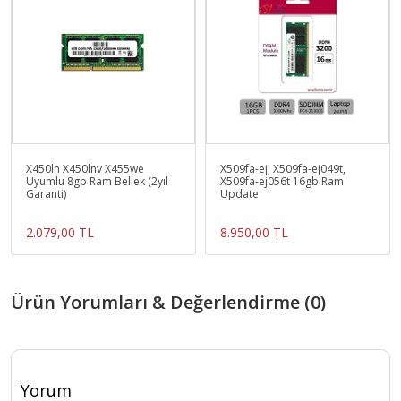
X450ln X450lnv X455we
X509fa-ej, X509fa-ej049t,
Uyumlu 8gb Ram Bellek (2yıl
X509fa-ej056t 16gb Ram
Garanti)
Update
2.079,00 TL
8.950,00 TL
Ürün Yorumları & Değerlendirme (0)
Yorum