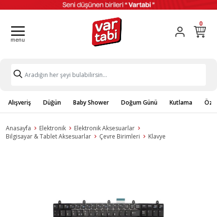
0
Alışveriş
Düğün
Baby Shower
Doğum Günü
Kutlama
Özel
Anasayfa
Elektronik
Elektronik Aksesuarlar
Bilgisayar & Tablet Aksesuarlar
Çevre Birimleri
Klavye