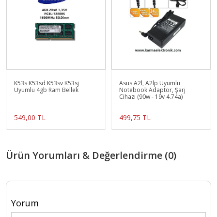
K53s K53sd K53sv K53sj
Asus A2l, A2lp Uyumlu
Uyumlu 4gb Ram Bellek
Notebook Adaptör, Şarj
Cihazı (90w - 19v 4.74a)
549,00 TL
499,75 TL
Ürün Yorumları & Değerlendirme (0)
Yorum