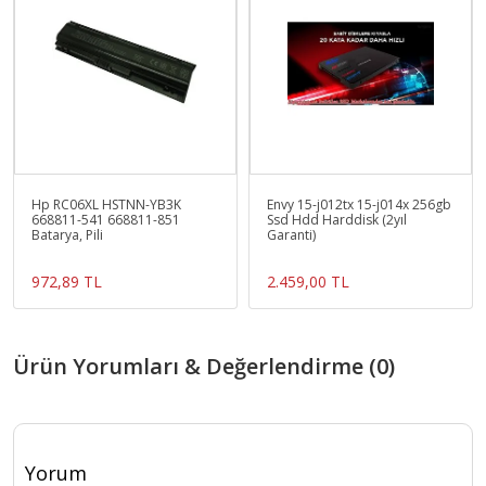
Hp RC06XL HSTNN-YB3K
Envy 15-j012tx 15-j014x 256gb
668811-541 668811-851
Ssd Hdd Harddisk (2yıl
Batarya, Pili
Garanti)
972,89 TL
2.459,00 TL
Ürün Yorumları & Değerlendirme (0)
Yorum