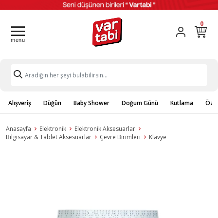
0
Alışveriş
Düğün
Baby Shower
Doğum Günü
Kutlama
Özel
Anasayfa
Elektronik
Elektronik Aksesuarlar
Bilgisayar & Tablet Aksesuarlar
Çevre Birimleri
Klavye