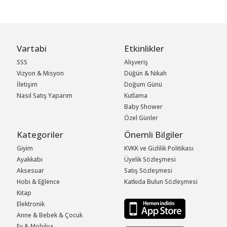
Vartabi
Etkinlikler
SSS
Alışveriş
Vizyon & Misyon
Düğün & Nikah
İletişim
Doğum Günü
Nasıl Satış Yaparım
Kutlama
Baby Shower
Özel Günler
Kategoriler
Önemli Bilgiler
Giyim
KVKK ve Gizlilik Politikası
Ayakkabı
Üyelik Sözleşmesi
Aksesuar
Satış Sözleşmesi
Hobi & Eğlence
Katkıda Bulun Sözleşmesi
Kitap
Elektronik
Anne & Bebek & Çocuk
Ev & Mobilya