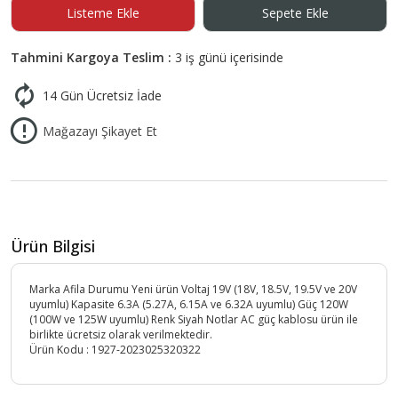
Listeme Ekle
Sepete Ekle
Tahmini Kargoya Teslim :
3 iş günü içerisinde
14 Gün Ücretsiz İade
Mağazayı Şikayet Et
Ürün Bilgisi
Marka Afila Durumu Yeni ürün Voltaj 19V (18V, 18.5V, 19.5V ve 20V
uyumlu) Kapasite 6.3A (5.27A, 6.15A ve 6.32A uyumlu) Güç 120W
(100W ve 125W uyumlu) Renk Siyah Notlar AC güç kablosu ürün ile
birlikte ücretsiz olarak verilmektedir.
Ürün Kodu :
1927-2023025320322