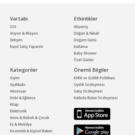
Vartabi
Etkinlikler
SSS
Alışveriş
Vizyon & Misyon
Düğün & Nikah
İletişim
Doğum Günü
Nasıl Satış Yaparım
Kutlama
Baby Shower
Özel Günler
Kategoriler
Önemli Bilgiler
Giyim
KVKK ve Gizlilik Politikası
Ayakkabı
Üyelik Sözleşmesi
Aksesuar
Satış Sözleşmesi
Hobi & Eğlence
Katkıda Bulun Sözleşmesi
Kitap
Elektronik
Anne & Bebek & Çocuk
Ev & Mobilya
Kozmetik & Kişisel Bakım