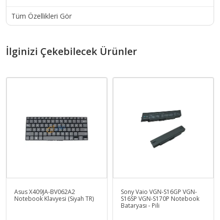
Tüm Özellikleri Gör
İlginizi Çekebilecek Ürünler
Asus X409JA-BV062A2
Sony Vaio VGN-S16GP VGN-
Notebook Klavyesi (Siyah TR)
S16SP VGN-S170P Notebook
Bataryası - Pili