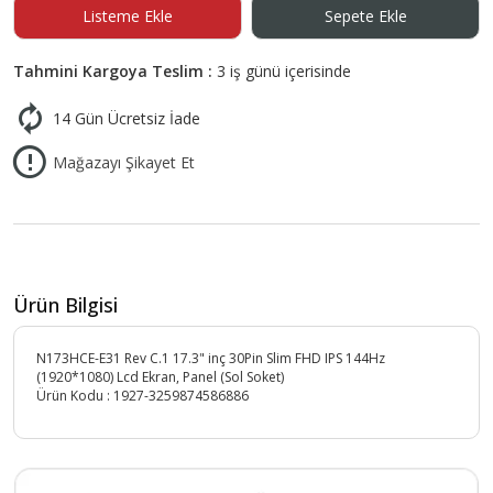
Listeme Ekle
Sepete Ekle
Tahmini Kargoya Teslim :
3 iş günü içerisinde
14 Gün Ücretsiz İade
Mağazayı Şikayet Et
Ürün Bilgisi
N173HCE-E31 Rev C.1 17.3" inç 30Pin Slim FHD IPS 144Hz
(1920*1080) Lcd Ekran, Panel (Sol Soket)
Ürün Kodu :
1927-3259874586886