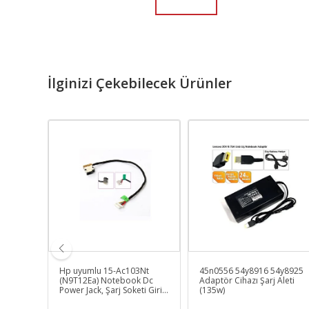
İlginizi Çekebilecek Ürünler
E41-80
Hp uyumlu 15-Ac103Nt
45n0556 54y8916 54y8925
llek
(N9T12Ea) Notebook Dc
Adaptör Cihazı Şarj Aleti
Power Jack, Şarj Soketi Girişi
(135w)
(Kablolu) 8-Pin