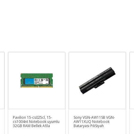
Pavilion 15-cs025cl, 15-
Sony VGN-AW11SB VGN-
cs1004nt Notebook uyumlu
AW11XUQ Notebook
32GB RAM Bellek Afila
Bataryası PiliSiyah