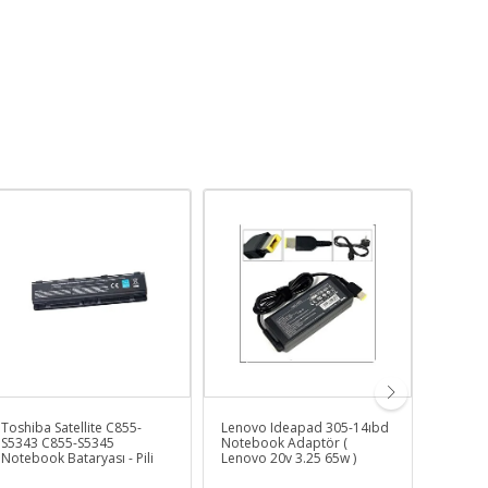
Toshiba Satellite C855-
Lenovo Ideapad 305-14ıbd
Pavilio
S5343 C855-S5345
Notebook Adaptör (
Uyumlu
Notebook Bataryası - Pili
Lenovo 20v 3.25 65w )
Uyuml