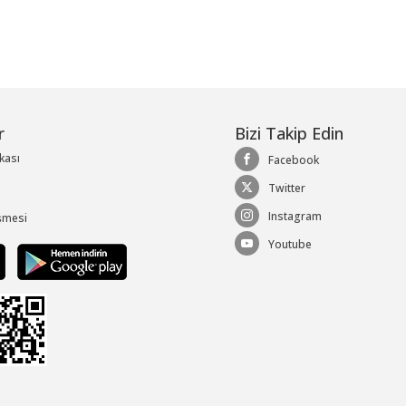
r
Bizi Takip Edin
ikası
Facebook
Twitter
Instagram
şmesi
Youtube