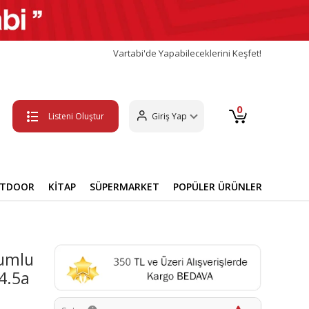
Vartabi'de Yapabileceklerini Keşfet!
0
Listeni Oluştur
Giriş Yap
UTDOOR
KİTAP
SÜPERMARKET
POPÜLER ÜRÜNLER
yumlu
4.5a