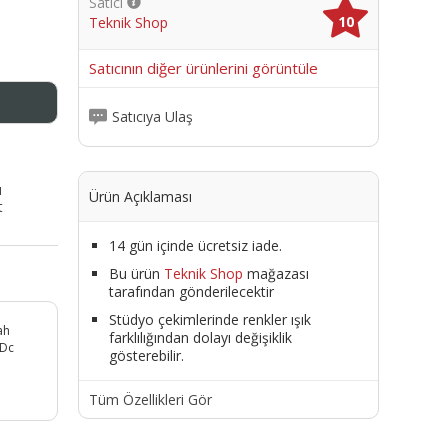
Satıcı
10
Teknik Shop
me
Satıcının diğer ürünlerini görüntüle
Satıcıya Ulaş
ı
Ürün Açıklaması
t
14 gün içinde ücretsiz iade.
Bu ürün
Teknik Shop
mağazası
tarafından gönderilecektir
Stüdyo çekimlerinde renkler ışık
ah
farklılığından dolayı değişiklik
 Dc
gösterebilir.
Tüm Özellikleri Gör