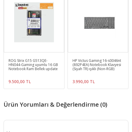
ROG Strix G15 G513QE-
HP Victus Gaming 16-s0046nt
HN044-Gaming uyumlu 16 GB
(892P4EA) Notebook Klavyesi
Notebook Ram Bellek update
(Siyah TR) ışıklı (Non-RGB)
9.500,00 TL
3.990,00 TL
Ürün Yorumları & Değerlendirme (0)