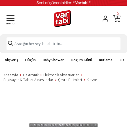
0
Alışveriş
Düğün
Baby Shower
Doğum Günü
Kutlama
Özel
Anasayfa
Elektronik
Elektronik Aksesuarlar
Bilgisayar & Tablet Aksesuarlar
Çevre Birimleri
Klavye