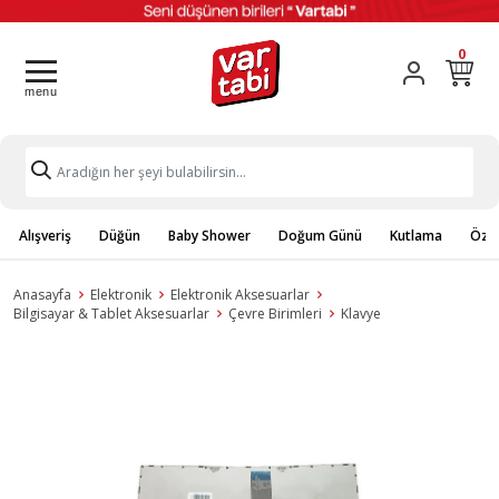
0
Alışveriş
Düğün
Baby Shower
Doğum Günü
Kutlama
Özel
Anasayfa
Elektronik
Elektronik Aksesuarlar
Bilgisayar & Tablet Aksesuarlar
Çevre Birimleri
Klavye