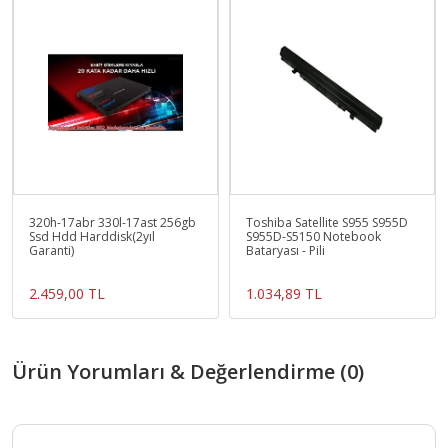
320h-17abr 330l-17ast 256gb
Toshiba Satellite S955 S955D
Ssd Hdd Harddisk(2yıl
S955D-S5150 Notebook
Garanti)
Bataryası - Pili
2.459,00 TL
1.034,89 TL
Ürün Yorumları & Değerlendirme (0)