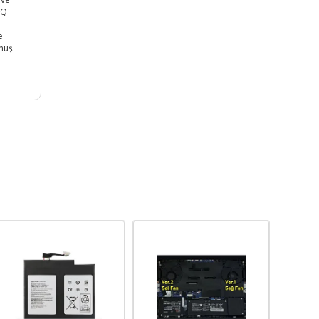
 Q
e
unuş