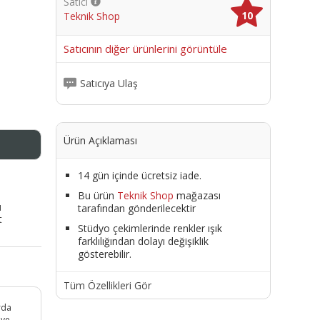
Satıcı
10
Teknik Shop
me
Satıcının diğer ürünlerini görüntüle
Satıcıya Ulaş
Ürün Açıklaması
14 gün içinde ücretsiz iade.
Bu ürün
Teknik Shop
mağazası
ı
tarafından gönderilecektir
t
Stüdyo çekimlerinde renkler ışık
farklılığından dolayı değişiklik
gösterebilir.
Tüm Özellikleri Gör
arda
 ve