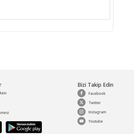
r
Bizi Takip Edin
ikası
Facebook
Twitter
Instagram
şmesi
Youtube