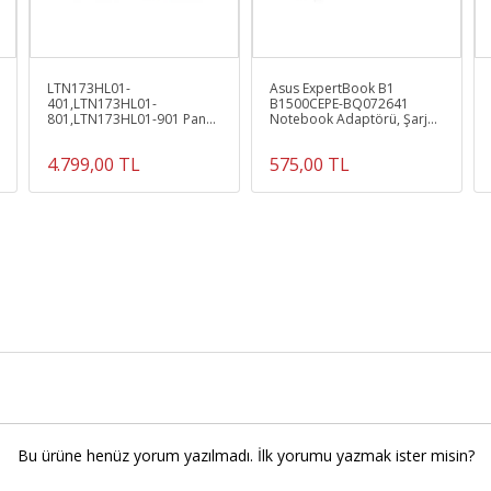
LTN173HL01-
Asus ExpertBook B1
401,LTN173HL01-
B1500CEPE-BQ072641
801,LTN173HL01-901 Panel
Notebook Adaptörü, Şarj
IPS 40pin
Aleti Cihazı 65W
4.799,00 TL
575,00 TL
Bu ürüne henüz yorum yazılmadı. İlk yorumu yazmak ister misin?