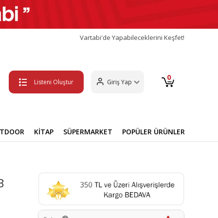
Vartabi'de Yapabileceklerini Keşfet!
0
Listeni Oluştur
Giriş Yap
UTDOOR
KİTAP
SÜPERMARKET
POPÜLER ÜRÜNLER
B