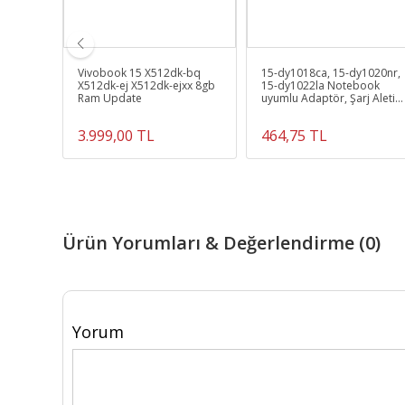
16NT
Vivobook 15 X512dk-bq
15-dy1018ca, 15-dy1020nr,
6GB
X512dk-ej X512dk-ejxx 8gb
15-dy1022la Notebook
Ram Update
uyumlu Adaptör, Şarj Aleti
Cihazı (65W)
3.999,00 TL
464,75 TL
Ürün Yorumları & Değerlendirme (0)
Yorum