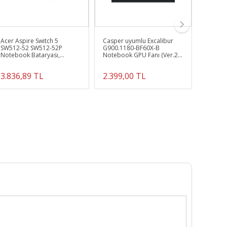
Acer Aspire Switch 5
Casper uyumlu Excalibur
Ideapa
SW512-52 SW512-52P
G900.1180-BF60X-B
20133)
Notebook Bataryası,
Notebook GPU Fanı (Ver.2
Laptop Pili
Sol)
3.836,89 TL
2.399,00 TL
549,0