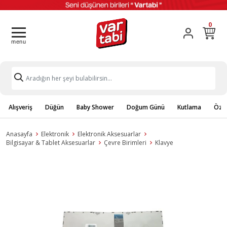
0
Alışveriş
Düğün
Baby Shower
Doğum Günü
Kutlama
Özel
Anasayfa
Elektronik
Elektronik Aksesuarlar
Bilgisayar & Tablet Aksesuarlar
Çevre Birimleri
Klavye