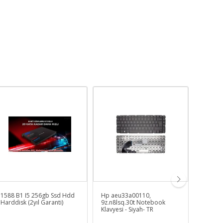
1588 B1 I5 256gb Ssd Hdd
Hp aeu33a00110,
Casper
Harddisk (2yıl Garanti)
9z.n8lsq.30t Notebook
B140P-
Klavyesi - Siyah- TR
Batarya