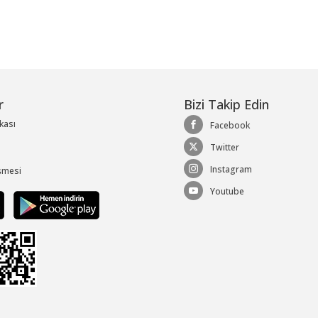
r
Bizi Takip Edin
ikası
Facebook
Twitter
Instagram
şmesi
Youtube