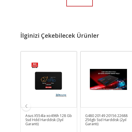
İlginizi Çekebilecek Ürünler
0, 9570)
Asus X554la-xo496h 128 Gb
G480 20149 20156 22688
 3 Cell
Ssd Hdd Harddisk (3yıl
256gb Ssd Harddisk (2yıl
Garanti)
Garanti)