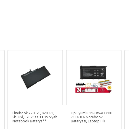
Elitebook 720 G1, 820 G1,
Hp uyumlu 15-DW4006NT
Sb03xl, E7u25aa 11.1v Siyah
71T63EA Notebook
Notebook Batarya**
Bataryası, Laptop Pili