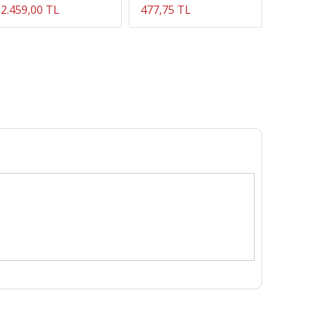
2.459,00 TL
477,75 TL
4.875