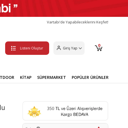
Vartabi'de Yapabileceklerini Keşfet!
0
Listeni Oluştur
Giriş Yap
UTDOOR
KİTAP
SÜPERMARKET
POPÜLER ÜRÜNLER
lu