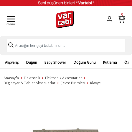
0
Alışveriş
Düğün
Baby Shower
Doğum Günü
Kutlama
Özel
Anasayfa
Elektronik
Elektronik Aksesuarlar
Bilgisayar & Tablet Aksesuarlar
Çevre Birimleri
Klavye