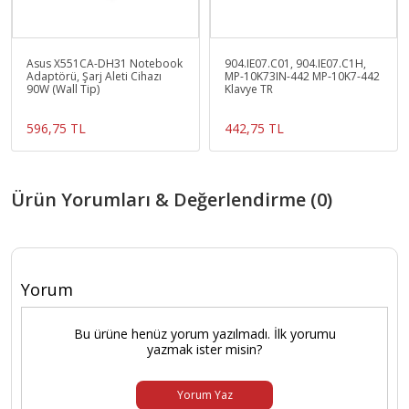
Asus X551CA-DH31 Notebook
904.IE07.C01, 904.IE07.C1H,
Adaptörü, Şarj Aleti Cihazı
MP-10K73IN-442 MP-10K7-442
90W (Wall Tip)
Klavye TR
596,75 TL
442,75 TL
Ürün Yorumları & Değerlendirme (0)
Yorum
Bu ürüne henüz yorum yazılmadı. İlk yorumu
yazmak ister misin?
Yorum Yaz