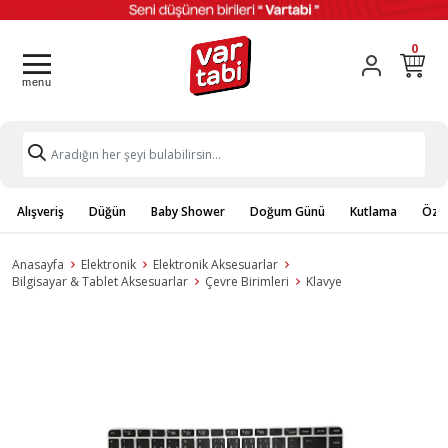
0
Alışveriş
Düğün
Baby Shower
Doğum Günü
Kutlama
Özel
Anasayfa
Elektronik
Elektronik Aksesuarlar
Bilgisayar & Tablet Aksesuarlar
Çevre Birimleri
Klavye