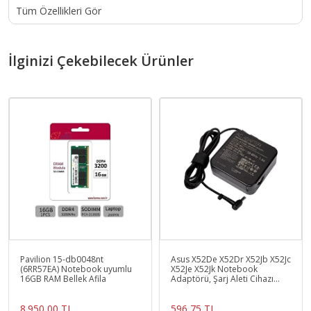
Tüm Özellikleri Gör
İlginizi Çekebilecek Ürünler
Pavilion 15-db0048nt
Asus X52De X52Dr X52Jb X52Jc
(6RR57EA) Notebook uyumlu
X52Je X52Jk Notebook
16GB RAM Bellek Afila
Adaptörü, Şarj Aleti Cihazı
90W (Wall Tip)
8.950,00 TL
596,75 TL