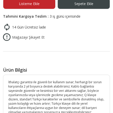
Listeme Ekle
Sepete Ekle
Tahmini Kargoya Teslim :
3 iş günü içerisinde
14 Gün Ücretsiz İade
Mağazayı Şikayet Et
Ürün Bilgisi
İthalatçı garantisi ile güvenli bir kullanım sunar; herhangi bir sorun
karşısında 2 yıl boyunca destek alabilirsiniz; Kablo bağlantısı
sayesinde güvenilir ve kesintisiz bir veri aktarımı sağlar, böylece
oyunlarınızda veya işlerinizde gecikme yaşamazsınız; Q klavye
düzeni, standart Türkçe karakterler ve sembollerle donatılmış olup,
yazım kolaylığı ve hızını artırır; Türkçe klavye dili ile yerel
kullanıcıların ihtiyaçlarına uygun bir deneyim sunar; dil bariyeri
olmadan yazışmalarınızı sorunsuzca gerçekleştirebilirsiniz;