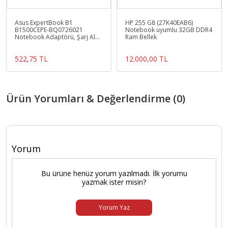
Asus ExpertBook B1
HP 255 G8 (27K40EAB6)
B1500CEPE-BQ0726021
Notebook uyumlu 32GB DDR4
Notebook Adaptörü, Şarj Aleti
Ram Bellek
Cihazı 90W
522,75 TL
12.000,00 TL
Ürün Yorumları & Değerlendirme (0)
Yorum
Bu ürüne henüz yorum yazılmadı. İlk yorumu
yazmak ister misin?
Yorum Yaz