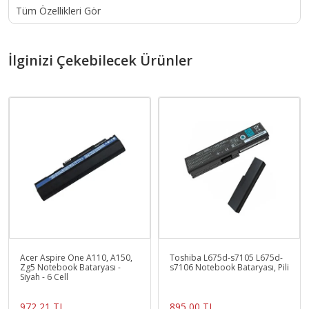
Tüm Özellikleri Gör
İlginizi Çekebilecek Ürünler
Acer Aspire One A110, A150,
Toshiba L675d-s7105 L675d-
Zg5 Notebook Bataryası -
s7106 Notebook Bataryası, Pili
Siyah - 6 Cell
972,21 TL
895,00 TL