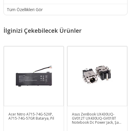
Tüm Özellikleri Gör
İlginizi Çekebilecek Ürünler
Acer Nitro A715-74G-52XP,
Asus ZenBook UX430UQ-
A715-74G-57GR Batarya, Pil
GV012T UX430UQ-GV018T
Notebook Dc Power Jack, Şarj
Soketi