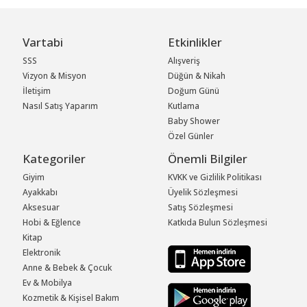
Vartabi
Etkinlikler
SSS
Alışveriş
Vizyon & Misyon
Düğün & Nikah
İletişim
Doğum Günü
Nasıl Satış Yaparım
Kutlama
Baby Shower
Özel Günler
Kategoriler
Önemli Bilgiler
Giyim
KVKK ve Gizlilik Politikası
Ayakkabı
Üyelik Sözleşmesi
Aksesuar
Satış Sözleşmesi
Hobi & Eğlence
Katkıda Bulun Sözleşmesi
Kitap
Elektronik
Anne & Bebek & Çocuk
Ev & Mobilya
Kozmetik & Kişisel Bakım