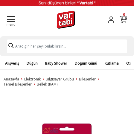
0
Alışveriş
Düğün
Baby Shower
Doğum Günü
Kutlama
Özel
Anasayfa
Elektronik
Bilgisayar Grubu
Bileşenler
Temel Bileşenler
Bellek (RAM)