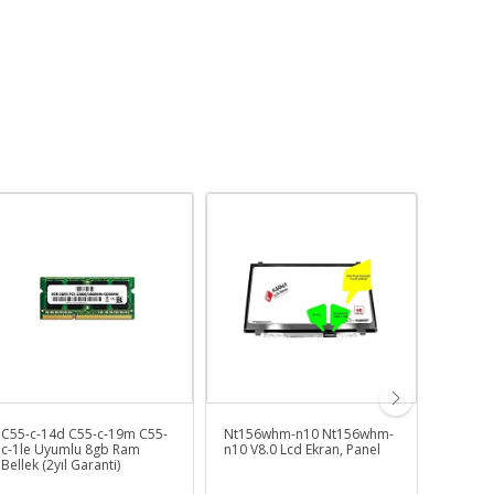
C55-c-14d C55-c-19m C55-
Nt156whm-n10 Nt156whm-
Hp Uyu
c-1le Uyumlu 8gb Ram
n10 V8.0 Lcd Ekran, Panel
3H931E
Bellek (2yıl Garanti)
Fanı