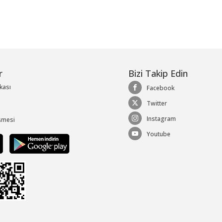
r
Bizi Takip Edin
ikası
Facebook
Twitter
Instagram
şmesi
Youtube