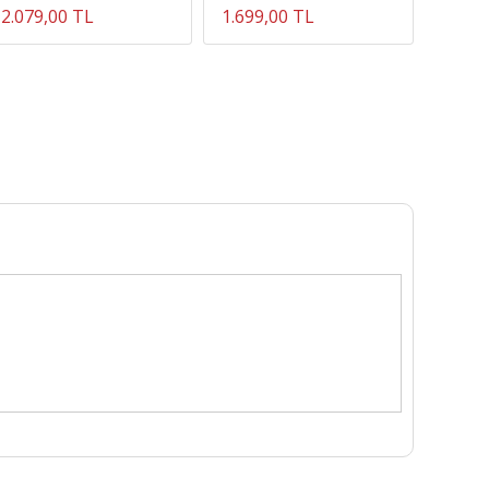
2.079,00 TL
1.699,00 TL
816,7