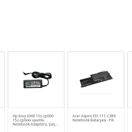
Hp Envy X360 15z-cp000
Acer Aspire ES1-111-C3R9
15z-cp0xxx uyumlu
Notebook Bataryası - Pili
Notebook Adaptörü, Şarj
Aleti Cihazı (65W)