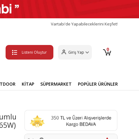
Vartabi'de Yapabileceklerini Keşfet!
0
Listeni Oluştur
Giriş Yap
UTDOOR
KİTAP
SÜPERMARKET
POPÜLER ÜRÜNLER
yumlu
(65W)