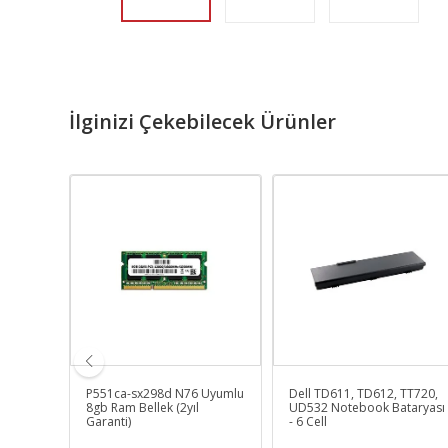
İlginizi Çekebilecek Ürünler
k Fan
P551ca-sx298d N76 Uyumlu
Dell TD611, TD612, TT720,
8gb Ram Bellek (2yıl
UD532 Notebook Bataryası
Garanti)
- 6 Cell