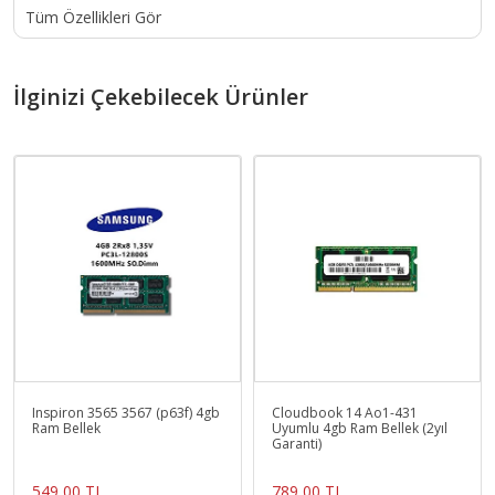
Tüm Özellikleri Gör
İlginizi Çekebilecek Ürünler
Inspiron 3565 3567 (p63f) 4gb
Cloudbook 14 Ao1-431
Ram Bellek
Uyumlu 4gb Ram Bellek (2yıl
Garanti)
549,00 TL
789,00 TL