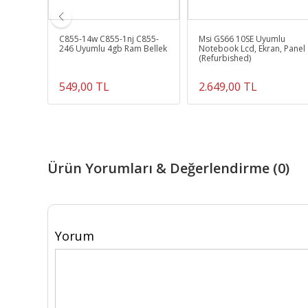
umlu
C855-14w C855-1nj C855-
Msi GS66 10SE Uyumlu
246 Uyumlu 4gb Ram Bellek
Notebook Lcd, Ekran, Panel
(Refurbished)
549,00 TL
2.649,00 TL
Ürün Yorumları & Değerlendirme (0)
Yorum