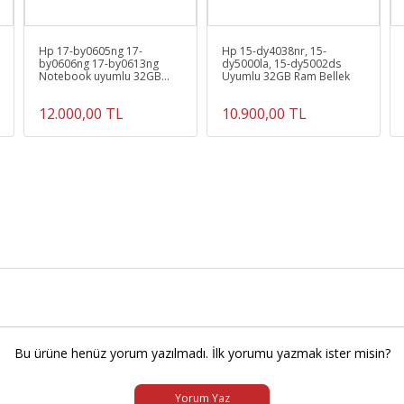
Hp 17-by0605ng 17-
Hp 15-dy4038nr, 15-
by0606ng 17-by0613ng
dy5000la, 15-dy5002ds
Notebook uyumlu 32GB
Uyumlu 32GB Ram Bellek
DDR4 Ram Bellek
12.000,00 TL
10.900,00 TL
Bu ürüne henüz yorum yazılmadı. İlk yorumu yazmak ister misin?
Yorum Yaz