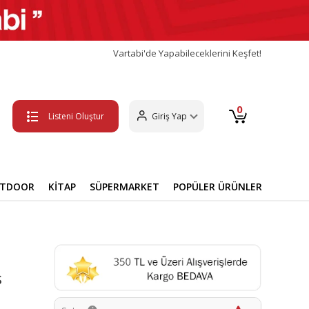
Vartabi'de Yapabileceklerini Keşfet!
0
Listeni Oluştur
Giriş Yap
UTDOOR
KİTAP
SÜPERMARKET
POPÜLER ÜRÜNLER
ş