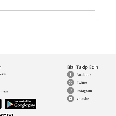
r
Bizi Takip Edin
ikası
Facebook
Twitter
Instagram
şmesi
Youtube