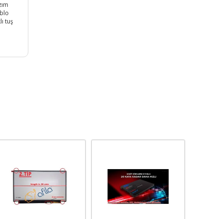
azım
ablo
lı tuş