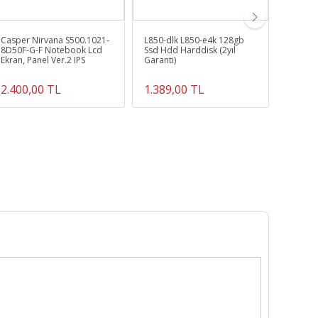
Casper Nirvana S500.1021-
L850-dlk L850-e4k 128gb
Hp Pro
8D50F-G-F Notebook Lcd
Ssd Hdd Harddisk (2yıl
uyumlu
Ekran, Panel Ver.2 IPS
Garanti)
Adaptör
(65W)
2.400,00 TL
1.389,00 TL
464,7