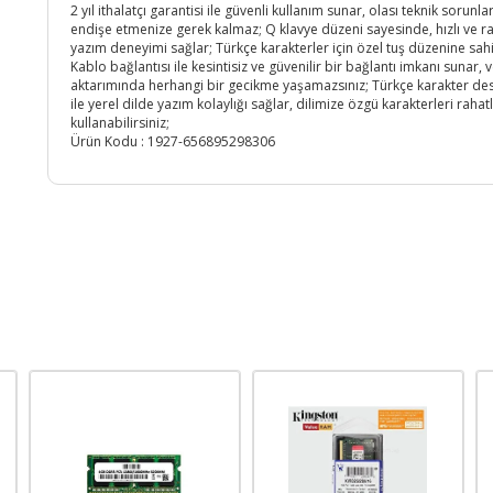
2 yıl ithalatçı garantisi ile güvenli kullanım sunar, olası teknik sorunl
endişe etmenize gerek kalmaz; Q klavye düzeni sayesinde, hızlı ve r
yazım deneyimi sağlar; Türkçe karakterler için özel tuş düzenine sahi
Kablo bağlantısı ile kesintisiz ve güvenilir bir bağlantı imkanı sunar, v
aktarımında herhangi bir gecikme yaşamazsınız; Türkçe karakter des
ile yerel dilde yazım kolaylığı sağlar, dilimize özgü karakterleri rahatl
kullanabilirsiniz;
Ürün Kodu :
1927-656895298306