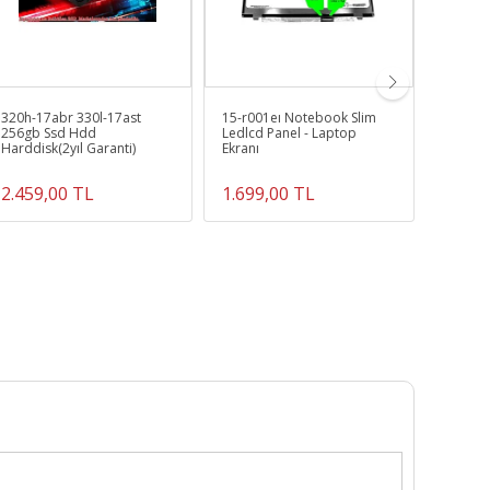
320h-17abr 330l-17ast
15-r001eı Notebook Slim
Satelli
256gb Ssd Hdd
Ledlcd Panel - Laptop
8gb Ram
Harddisk(2yıl Garanti)
Ekranı
Garanti
2.459,00 TL
1.699,00 TL
2.079