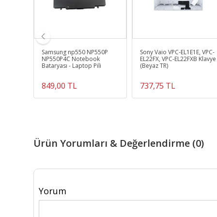
571LH-
Samsung np550 NP550P
Sony Vaio VPC-EL1E1E, VPC-
r, Şarj
NP550P4C Notebook
EL22FX, VPC-EL22FXB Klavye
r.1 (4.5mm)
Bataryası - Laptop Pili
(Beyaz TR)
849,00 TL
737,75 TL
Ürün Yorumları & Değerlendirme (0)
Yorum