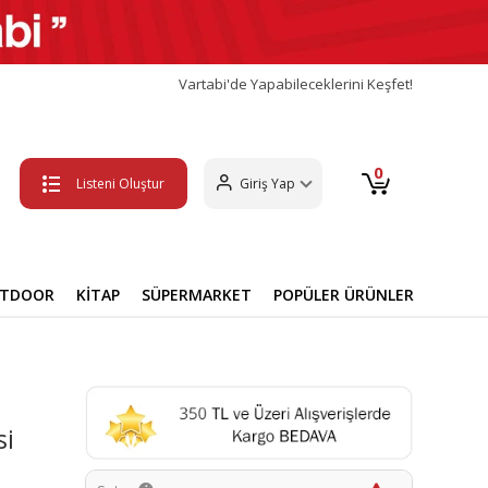
Vartabi'de Yapabileceklerini Keşfet!
0
Listeni Oluştur
Giriş Yap
UTDOOR
KİTAP
SÜPERMARKET
POPÜLER ÜRÜNLER
si