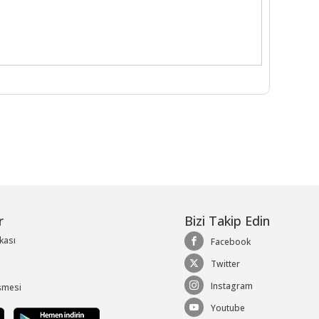
r
Bizi Takip Edin
ikası
Facebook
Twitter
Instagram
şmesi
Youtube