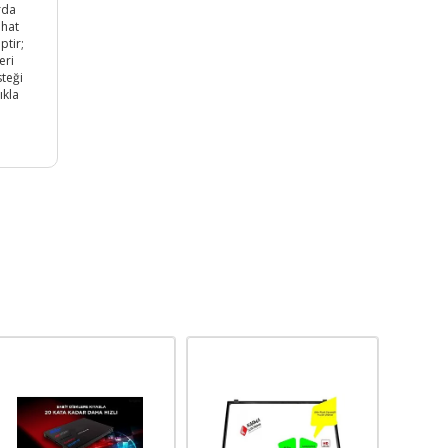
arda
ahat
ptir;
eri
teği
ıkla