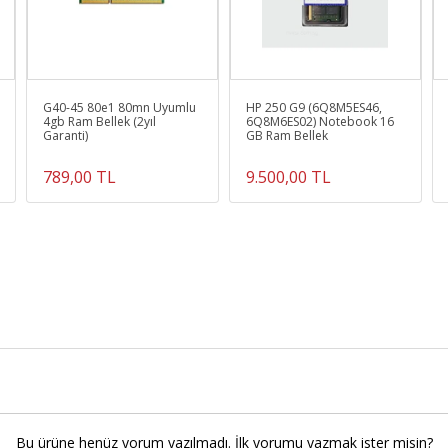
G40-45 80e1 80mn Uyumlu
HP 250 G9 (6Q8M5ES46,
4gb Ram Bellek (2yıl
6Q8M6ES02) Notebook 16
Garanti)
GB Ram Bellek
789,00 TL
9.500,00 TL
Bu ürüne henüz yorum yazılmadı. İlk yorumu yazmak ister misin?