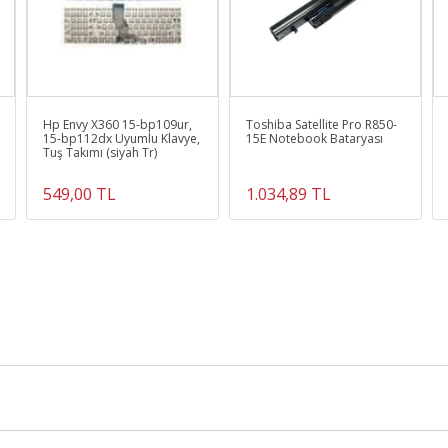
Hp Envy X360 15-bp109ur,
Toshiba Satellite Pro R850-
15-bp112dx Uyumlu Klavye,
15E Notebook Bataryası
Tuş Takımı (siyah Tr)
549,00 TL
1.034,89 TL