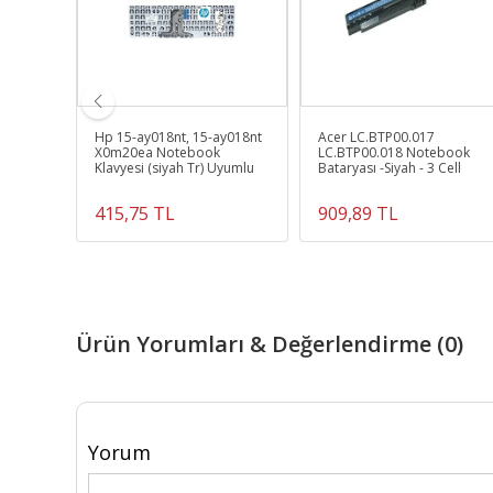
6445b
Hp 15-ay018nt, 15-ay018nt
Acer LC.BTP00.017
lavye
X0m20ea Notebook
LC.BTP00.018 Notebook
Klavyesi (siyah Tr) Uyumlu
Bataryası -Siyah - 3 Cell
415,75 TL
909,89 TL
Ürün Yorumları & Değerlendirme (0)
Yorum