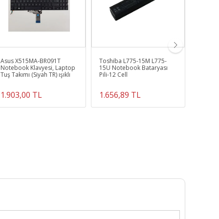
Asus X515MA-BR091T
Toshiba L775-15M L775-
Lenovo
Notebook Klavyesi, Laptop
15U Notebook Bataryası
42T479
Tuş Takımı (Siyah TR) ışıklı
Pili-12 Cell
Bataryas
1.903,00 TL
1.656,89 TL
1.656