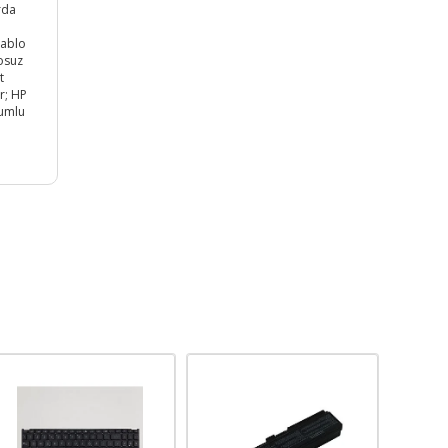
arda
 Kablo
losuz
t
r; HP
yumlu