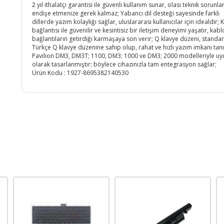
2 yıl ithalatçı garantisi ile güvenli kullanım sunar, olası teknik sorunl
endişe etmenize gerek kalmaz; Yabancı dil desteği sayesinde farklı
dillerde yazım kolaylığı sağlar, uluslararası kullanıcılar için idealdir;
bağlantısı ile güvenilir ve kesintisiz bir iletişim deneyimi yaşatır, kab
bağlantıların getirdiği karmaşaya son verir; Q klavye düzeni, standar
Türkçe Q klavye düzenine sahip olup, rahat ve hızlı yazım imkanı tanı
Pavilion DM3, DM3T; 1100, DM3; 1000 ve DM3; 2000 modelleriyle u
olarak tasarlanmıştır; böylece cihazınızla tam entegrasyon sağlar;
Ürün Kodu :
1927-8695382140530