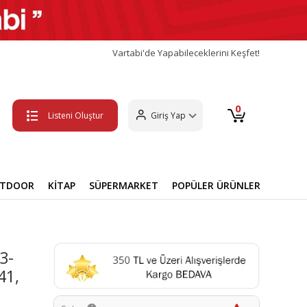
Vartabi'de Yapabileceklerini Keşfet!
0
Listeni Oluştur
Giriş Yap
UTDOOR
KİTAP
SÜPERMARKET
POPÜLER ÜRÜNLER
3-
41,